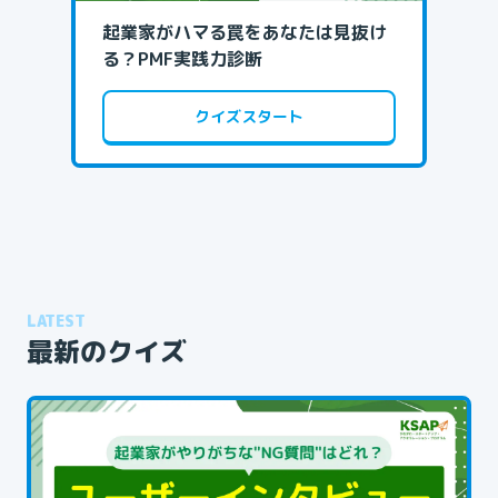
起業家がハマる罠をあなたは見抜け
【
る？PMF実践力診断
た
クイズスタート
LATEST
最新のクイズ